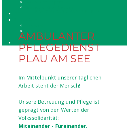
Max & Moritz Spornitz
Grashüpfer Groß Godems
Kreisverband Parchim e. V.
MGH
Gutes tun
Ehrenamt
Mitgliedsarbeit
AMBULANTER
Spenden
Hausnotruf
PFLEGEDIENST
PLAU AM SEE
Im Mittelpunkt unserer täglichen
Arbeit steht der Mensch!
Unsere Betreuung und Pflege ist
geprägt von den Werten der
Volkssolidarität:
Miteinander - Füreinander
.