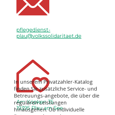
pflegedienst-
plau@volkssolidaritaet.de
In unserem Privatzahler-Katalog
finden Sie zusätzliche Service- und
Betreuungs-angebote, die über die
Am Köpken 35
regulären Leistungen
19395 Plau am See
hinausgehen. Ob individuelle