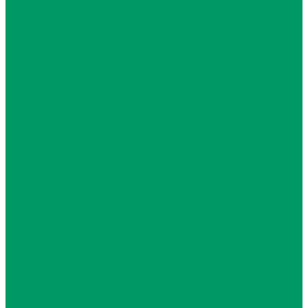
Wir als qualifiziertes und
motiviertes Pflege-Team sind Tag
und Nacht für Sie erreichbar.
Die Würde unserer Klienten wird
stets geachtet.
Wir respektieren individuelle
Gewohnheiten und Lebensweisen
unserer Leistungsempfänger
sowie ihren Anspruch auf
Selbstbestimmung.
Wir begleiten unsere Klienten mit
einem Höchstmaß an
Anteilnahme
in schweren Zeiten der