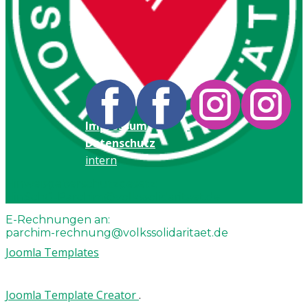
Impressum
Datenschutz
intern
Hinweisgeberschutzgesetz:
HinSchG-Parchim@volkssolidaritaet.de
E-Rechnungen an:
parchim-rechnung@volkssolidaritaet.de
Joomla Templates
Joomla Template Creator
.