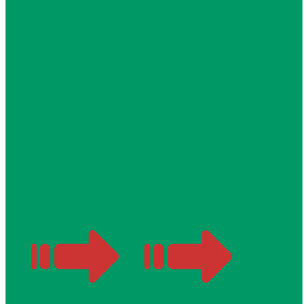
Unsere
Pflegedienstleitung
Frau Anja Nöller
Unsere stellvertretende
Leitung
Frau Denise Wagner