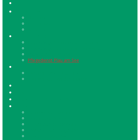
🏠
Das sind wir!
Über uns
Stellenmarkt
Aktuelles
Pflegebereiche
Tagespflege Sonnenstrahl Parchim
Tagespflege Leuchtturm Plau am See
Pflegedienst Parchim
Pflegedienst Plau am See
Wohnen mit Service
Parchim - Uns Pütter Hus
Plau am See - An der Hubbrücke
Essen auf Rädern
Friseur
Haus- und Gartenservice
Kitas
Baumwichtel Parchim
Landmäuse Broock
Eichenkobolde Domsühl
Sonnenschein Ziegendorf
Lewitzkitz Matzlow