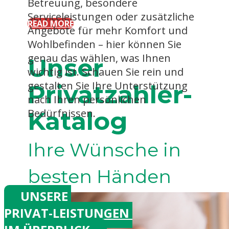
Betreuung, besondere
Serviceleistungen oder zusätzliche
READ MORE
Angebote für mehr Komfort und
Wohlbefinden – hier können Sie
genau das wählen, was Ihnen
Unser
wichtig ist. Schauen Sie rein und
gestalten Sie Ihre Unterstützung
Privatzahler-
nach Ihren persönlichen
Katalog
Bedürfnissen.
Ihre Wünsche in
besten Händen
UNSERE
PRIVAT-LEISTUNGEN