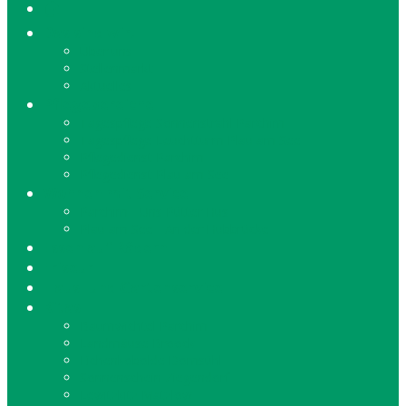
🏠
Das sind wir!
Über uns
Stellenmarkt
Aktuelles
Pflegebereiche
Tagespflege Sonnenstrahl Parchim
Tagespflege Leuchtturm Plau am See
Pflegedienst Parchim
Pflegedienst Plau am See
Wohnen mit Service
Parchim - Uns Pütter Hus
Plau am See - An der Hubbrücke
Essen auf Rädern
Friseur
Haus- und Gartenservice
Kitas
Baumwichtel Parchim
Landmäuse Broock
Eichenkobolde Domsühl
Sonnenschein Ziegendorf
Lewitzkitz Matzlow