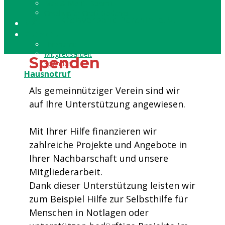
Max & Moritz Spornitz
Grashüpfer Groß Godems
Kreisverband Parchim e. V.
MGH
Gutes tun
Ehrenamt
Mitgliedsarbeit
Spenden
Spenden
Hausnotruf
Als gemeinnütziger Verein sind wir
auf Ihre Unterstützung angewiesen.
Mit Ihrer Hilfe finanzieren wir
zahlreiche Projekte und Angebote in
Ihrer Nachbarschaft und unsere
Mitgliederarbeit.
Dank dieser Unterstützung leisten wir
zum Beispiel Hilfe zur Selbsthilfe für
Menschen in Notlagen oder