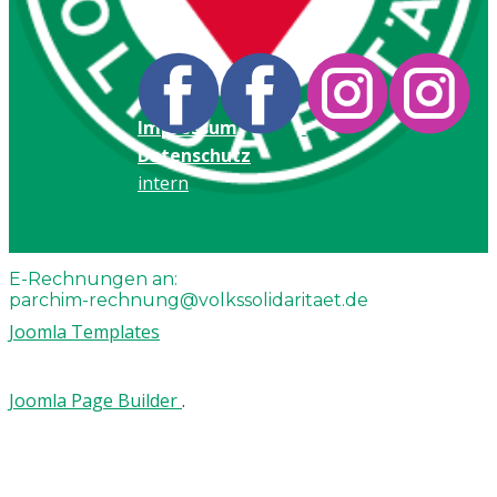
Impressum
Datenschutz
intern
Hinweisgeberschutzgesetz:
HinSchG-Parchim@volkssolidaritaet.de
E-Rechnungen an:
parchim-rechnung@volkssolidaritaet.de
Joomla Templates
Joomla Page Builder
.