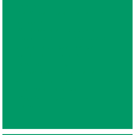
Sie erreichbar.
Die Würde unserer Klienten wird
stets geachtet.
Wir respektieren individuelle
Gewohnheiten und Lebensweisen
unserer Leistungsempfänger
sowie ihren Anspruch auf
Selbstbestimmung.
Wir begleiten unsere Klienten mit
einem Höchstmaß an Anteilnahme
in schweren Zeiten der
Pflegebedürftigkeit und des
Sterbens.