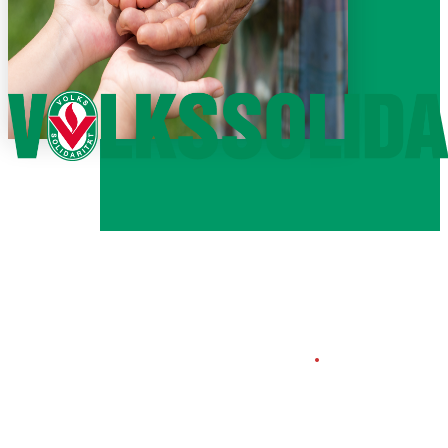
Wir geben
Halt
.
Beste Pflege in
Parchim!