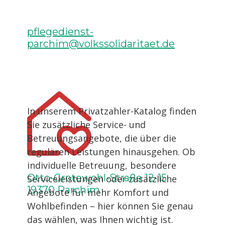
pflegedienst-
parchim@volkssolidaritaet.de
In unserem Privatzahler-Katalog finden
Sie zusätzliche Service- und
Betreuungsangebote, die über die
regulären Leistungen hinausgehen. Ob
individuelle Betreuung, besondere
Otto-Grotewohl-Straße 12-15
Serviceleistungen oder zusätzliche
19370 Parchim
Angebote für mehr Komfort und
Wohlbefinden – hier können Sie genau
das wählen, was Ihnen wichtig ist.